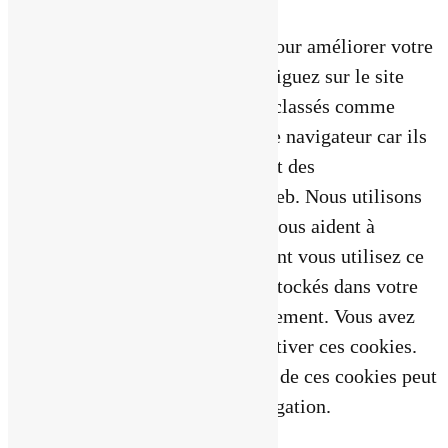
Fermer
Ce site Web utilise des cookies pour améliorer votre
expérience pendant que vous naviguez sur le site
Web. Parmi ceux-ci, les cookies classés comme
nécessaires sont stockés sur votre navigateur car ils
sont essentiels au fonctionnement des
fonctionnalités de base du site Web. Nous utilisons
également des cookies tiers qui nous aident à
analyser et à comprendre comment vous utilisez ce
site Web. Ces cookies ne seront stockés dans votre
navigateur qu'avec votre consentement. Vous avez
également la possibilité de désactiver ces cookies.
Mais la désactivation de certains de ces cookies peut
affecter votre expérience de navigation.
Necessary