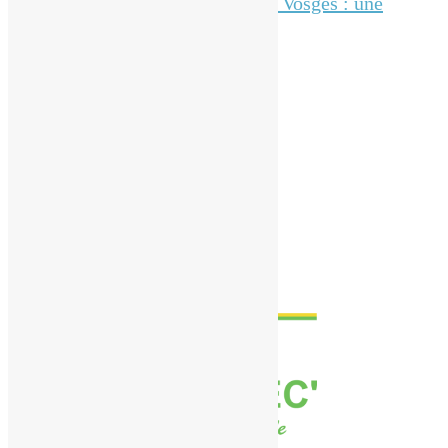
Électricité générale dans les Vosges : une
installation précise
Mentions légales
Plan du site
Politique de confidentialité