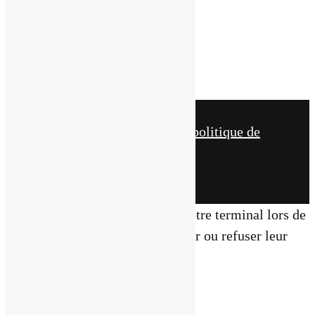
Nos réseaux
Suivre
Suivre
© tous droits réservés
plan du site
-
mentions légales
-
politique de
confidentialité
Ce site dépose des cookies sur votre terminal lors de
votre visite. Vous pouvez accepter ou refuser leur
dépôt.
J'accepte
Je refuse
En savoir plus