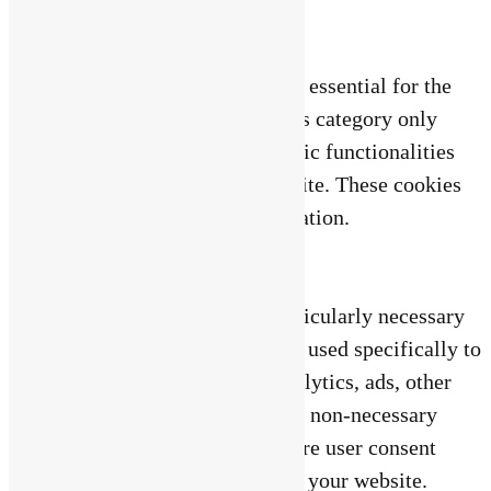
Necessary
Toujours activé
Necessary cookies are absolutely essential for the
website to function properly. This category only
includes cookies that ensures basic functionalities
and security features of the website. These cookies
do not store any personal information.
Non-necessary
Non-necessary
Any cookies that may not be particularly necessary
for the website to function and is used specifically to
collect user personal data via analytics, ads, other
embedded contents are termed as non-necessary
cookies. It is mandatory to procure user consent
prior to running these cookies on your website.