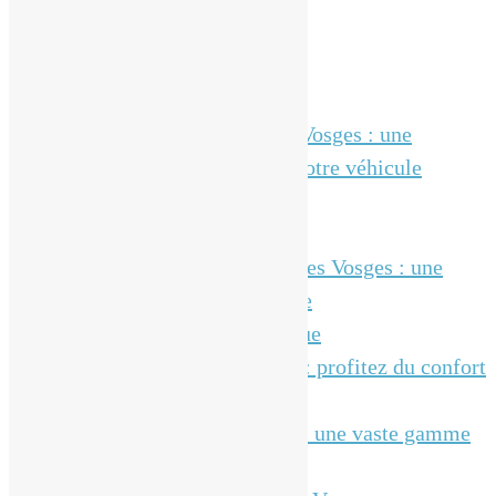
Pages
Actualités
Borne de recharge dans les Vosges : une
solution avantageuse pour votre véhicule
électrique
Contact
Dépannage électrique dans les Vosges : une
intervention rapide en cas de
dysfonctionnement électrique
Domotique dans les Vosges : profitez du confort
d’un habitat autonome
Électricien dans les Vosges : une vaste gamme
de services électriques