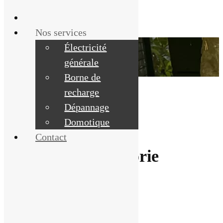
Nos services
PLAN DU SITE
Électricité
générale
Contactez-nous
Borne de
recharge
Dépannage
Domotique
Contact
Articles par catégorie
Catégorie :
Non classé
Nouveau site Internet